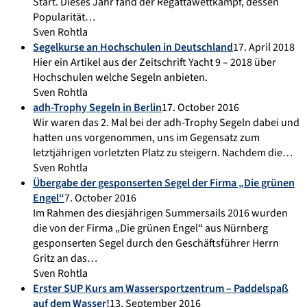
Start. Dieses Jahr fand der Regattawettkampf, dessen
Popularität…
Sven Rohtla
Segelkurse an Hochschulen in Deutschland
17. April 2018
Hier ein Artikel aus der Zeitschrift Yacht 9 – 2018 über
Hochschulen welche Segeln anbieten.
Sven Rohtla
adh-Trophy Segeln in Berlin
17. October 2016
Wir waren das 2. Mal bei der adh-Trophy Segeln dabei und
hatten uns vorgenommen, uns im Gegensatz zum
letztjährigen vorletzten Platz zu steigern. Nachdem die…
Sven Rohtla
Übergabe der gesponserten Segel der Firma „Die grünen
Engel“
7. October 2016
Im Rahmen des diesjährigen Summersails 2016 wurden
die von der Firma „Die grünen Engel“ aus Nürnberg
gesponserten Segel durch den Geschäftsführer Herrn
Gritz an das…
Sven Rohtla
Erster SUP Kurs am Wassersportzentrum – Paddelspaß
auf dem Wasser!
13. September 2016