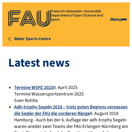
Friedrich-Alexander-Universität
Department of Sport Science and
Menu
Sport
Water Sports Centre
Latest news
Termine WSPZ 2025
8. April 2025
Termine Wassersportzentrum 2025
Sven Rohtla
Adh-trophy Segeln 2018 – trotz guten Beginns verpassen
die Segler der FAU die vorderen Ränge
8. August 2018
Hamburg– Auch bei der 6. Auflage der adh-trophy Segeln
waren wieder zwei Teams der FAU Erlangen-Nürnberg am