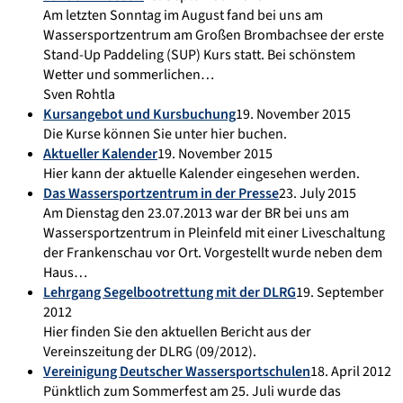
Am letzten Sonntag im August fand bei uns am
Wassersportzentrum am Großen Brombachsee der erste
Stand-Up Paddeling (SUP) Kurs statt. Bei schönstem
Wetter und sommerlichen…
Sven Rohtla
Kursangebot und Kursbuchung
19. November 2015
Die Kurse können Sie unter hier buchen.
Aktueller Kalender
19. November 2015
Hier kann der aktuelle Kalender eingesehen werden.
Das Wassersportzentrum in der Presse
23. July 2015
Am Dienstag den 23.07.2013 war der BR bei uns am
Wassersportzentrum in Pleinfeld mit einer Liveschaltung
der Frankenschau vor Ort. Vorgestellt wurde neben dem
Haus…
Lehrgang Segelbootrettung mit der DLRG
19. September
2012
Hier finden Sie den aktuellen Bericht aus der
Vereinszeitung der DLRG (09/2012).
Vereinigung Deutscher Wassersportschulen
18. April 2012
Pünktlich zum Sommerfest am 25. Juli wurde das